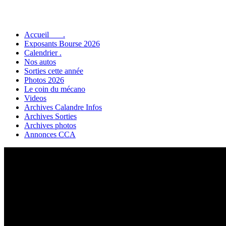
Accueil .
Exposants Bourse 2026
Calendrier .
Nos autos
Sorties cette année
Photos 2026
Le coin du mécano
Videos
Archives Calandre Infos
Archives Sorties
Archives photos
Annonces CCA