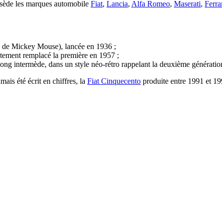
sède les marques automobile
Fiat
,
Lancia
,
Alfa Romeo
,
Maserati
,
Ferra
n de Mickey Mouse), lancée en 1936 ;
ectement remplacé la première en 1957 ;
ong intermède, dans un style néo-rétro rappelant la deuxième génératio
is été écrit en chiffres, la
Fiat Cinquecento
produite entre 1991 et 19