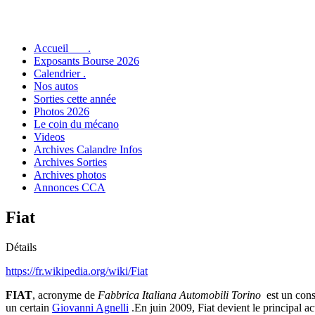
Accueil .
Exposants Bourse 2026
Calendrier .
Nos autos
Sorties cette année
Photos 2026
Le coin du mécano
Videos
Archives Calandre Infos
Archives Sorties
Archives photos
Annonces CCA
Fiat
Détails
https://fr.wikipedia.org/wiki/Fiat
FIAT
, acronyme de
Fabbrica Italiana Automobili Torino
est un const
un certain
Giovanni Agnelli
.En juin 2009, Fiat devient le principal a