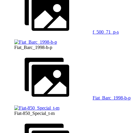
f_500_71_p-s
Fiat_Barc_1998-b-p
Fiat_Barc_1998-b-p
Fiat-850_Special_t-m