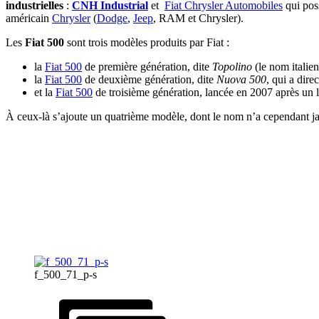
industrielles
:
CNH Industrial
et
Fiat Chrysler Automobiles
qui pos
américain
Chrysler
(
Dodge
,
Jeep
, RAM et Chrysler).
Les
Fiat 500
sont trois modèles produits par Fiat :
la
Fiat 500
de première génération, dite
Topolino
(le nom italie
la
Fiat 500
de deuxième génération, dite
Nuova 500
, qui a dir
et la
Fiat 500
de troisième génération, lancée en 2007 après un l
À ceux-là s’ajoute un quatrième modèle, dont le nom n’a cependant jama
f_500_71_p-s