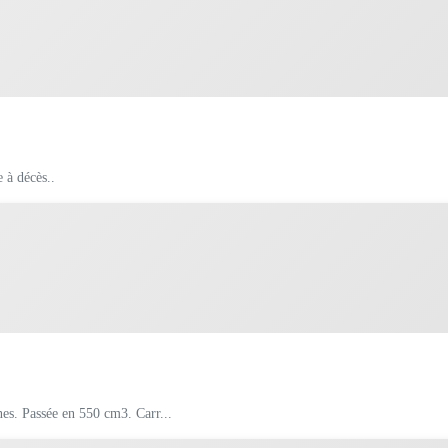
e à décès..
A vendre FIAT 500 L de 1971. Fiabilisée All électronique et double bobines. Passée en 550 cm3. Carr...